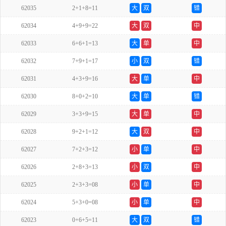
62035
2+1+8=11
大
双
错
62034
4+9+9=22
大
双
中
62033
6+6+1=13
大
单
中
62032
7+9+1=17
小
双
错
62031
4+3+9=16
大
单
中
62030
8+0+2=10
大
单
错
62029
3+3+9=15
大
单
中
62028
9+2+1=12
大
双
中
62027
7+2+3=12
小
单
中
62026
2+8+3=13
小
双
中
62025
2+3+3=08
小
单
中
62024
5+3+0=08
小
单
中
62023
0+6+5=11
大
双
错