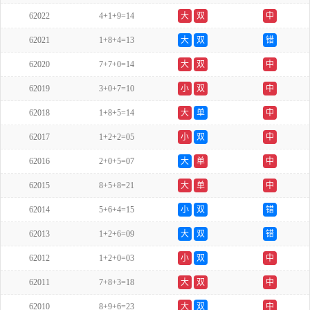
62022
4+1+9=14
大
双
中
62021
1+8+4=13
大
双
错
62020
7+7+0=14
大
双
中
62019
3+0+7=10
小
双
中
62018
1+8+5=14
大
单
中
62017
1+2+2=05
小
双
中
62016
2+0+5=07
大
单
中
62015
8+5+8=21
大
单
中
62014
5+6+4=15
小
双
错
62013
1+2+6=09
大
双
错
62012
1+2+0=03
小
双
中
62011
7+8+3=18
大
双
中
62010
8+9+6=23
大
双
中