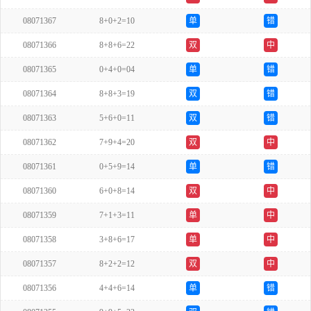
08071367
8+0+2=10
单
错
08071366
8+8+6=22
双
中
08071365
0+4+0=04
单
错
08071364
8+8+3=19
双
错
08071363
5+6+0=11
双
错
08071362
7+9+4=20
双
中
08071361
0+5+9=14
单
错
08071360
6+0+8=14
双
中
08071359
7+1+3=11
单
中
08071358
3+8+6=17
单
中
08071357
8+2+2=12
双
中
08071356
4+4+6=14
单
错