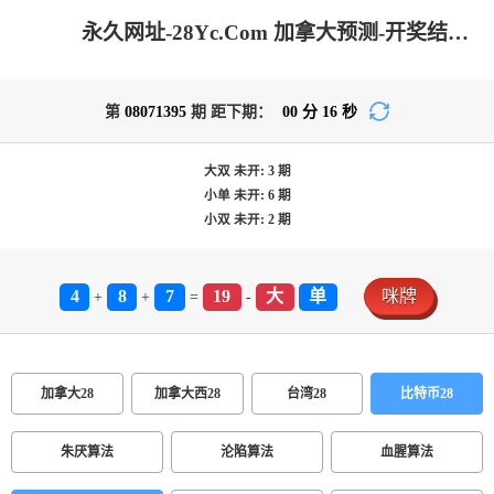
永久网址-28Yc.Com 加拿大预测-开奖结果|加拿大28在线预测网|加拿大pc在线|jnd2.8咪牌_专注研究历史结果_加拿大PC预测_官方!
第
08071395
期 距下期：
00
分
16
秒
大双
未开:
3
期
小单
未开:
6
期
小双
未开:
2
期
4
8
7
19
大
单
咪牌
+
+
=
-
加拿大28
加拿大西28
台湾28
比特币28
朱厌算法
沦陷算法
血腥算法