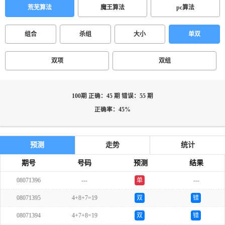
荒芜算法
魔王算法
pc算法
组合
杀组
大小
单双
双项
双组
100期 正确：45 期 错误：55 期
正确率：45%
预测
走势
统计
期号
号码
预测
结果
08071396
---
单
---
08071395
4+8+7=19
双
错
08071394
4+7+8=19
双
错