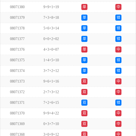
08071380
9+9+1=19
单
中
08071379
7+3+8=18
单
错
08071378
5+6+3=14
单
错
08071377
0+0+2=02
单
错
08071376
4+3+0=07
单
中
08071375
1+4+5=10
单
错
08071374
3+7+2=12
单
错
08071373
9+6+1=16
双
中
08071372
2+7+3=12
双
中
08071371
7+2+6=15
双
错
08071370
9+9+4=22
双
中
08071369
0+3+7=10
双
中
08071368
3+0+9=12
双
中