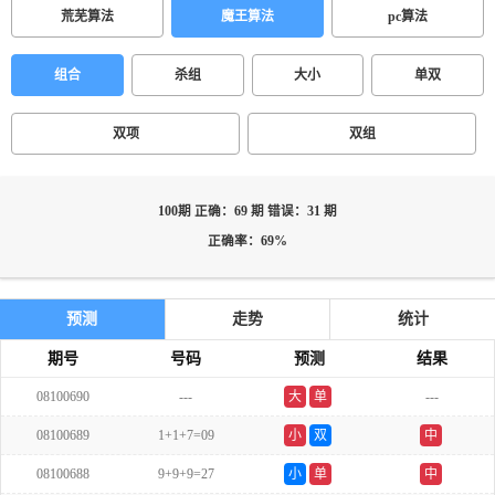
荒芜算法
魔王算法
pc算法
组合
杀组
大小
单双
双项
双组
100期 正确：69 期 错误：31 期
正确率：69%
预测
走势
统计
期号
号码
预测
结果
08100690
---
大
单
---
08100689
1+1+7=09
小
双
中
08100688
9+9+9=27
小
单
中