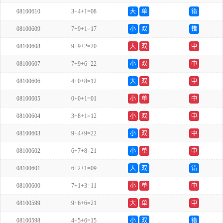
08100610
3+4+1=08
大
单
错
08100609
7+9+1=17
小
双
错
08100608
9+9+2=20
大
双
中
08100607
7+9+6=22
小
双
中
08100606
4+0+8=12
大
双
中
08100605
0+0+1=01
小
单
中
08100604
3+8+1=12
小
双
中
08100603
9+4+9=22
小
双
中
08100602
6+7+8=21
小
单
中
08100601
6+2+1=09
大
双
错
08100600
7+1+3=11
小
单
中
08100599
9+6+6=21
大
单
中
08100598
4+5+6=15
小
双
错