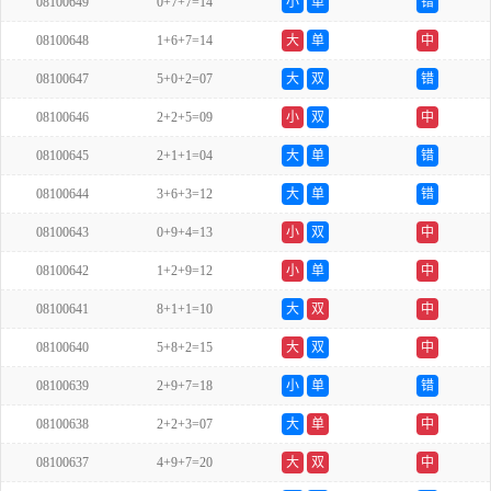
08100649
0+7+7=14
小
单
错
08100648
1+6+7=14
大
单
中
08100647
5+0+2=07
大
双
错
08100646
2+2+5=09
小
双
中
08100645
2+1+1=04
大
单
错
08100644
3+6+3=12
大
单
错
08100643
0+9+4=13
小
双
中
08100642
1+2+9=12
小
单
中
08100641
8+1+1=10
大
双
中
08100640
5+8+2=15
大
双
中
08100639
2+9+7=18
小
单
错
08100638
2+2+3=07
大
单
中
08100637
4+9+7=20
大
双
中