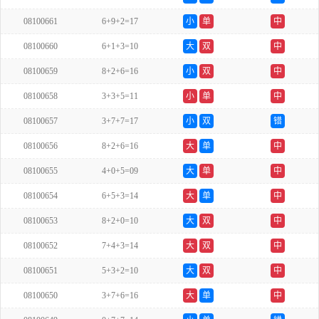
08100661
6+9+2=17
小
单
中
08100660
6+1+3=10
大
双
中
08100659
8+2+6=16
小
双
中
08100658
3+3+5=11
小
单
中
08100657
3+7+7=17
小
双
错
08100656
8+2+6=16
大
单
中
08100655
4+0+5=09
大
单
中
08100654
6+5+3=14
大
单
中
08100653
8+2+0=10
大
双
中
08100652
7+4+3=14
大
双
中
08100651
5+3+2=10
大
双
中
08100650
3+7+6=16
大
单
中