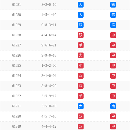
61931
8+2+0=10
大
错
61930
4+5+1=10
大
错
61929
0+8+3=11
双
错
61928
4+4+6=14
双
中
61927
9+6+6=21
单
中
61926
9+9+0=18
大
中
61925
1+3+2=06
小
中
61924
3+1+0=04
双
中
61923
8+8+4=20
双
中
61922
3+5+9=17
单
中
61921
5+5+0=10
大
错
61920
4+5+7=16
双
中
61919
4+4+4=12
双
中