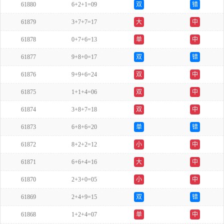
61880
6+2+1=09
双
错
61879
3+7+7=17
大
中
61878
0+7+6=13
单
中
61877
9+8+0=17
双
错
61876
9+9+6=24
双
中
61875
1+1+4=06
双
中
61874
3+8+7=18
双
中
61873
6+8+6=20
单
错
61872
8+2+2=12
小
中
61871
6+6+4=16
大
中
61870
2+3+0=05
小
中
61869
2+4+9=15
双
错
61868
1+2+4=07
单
中