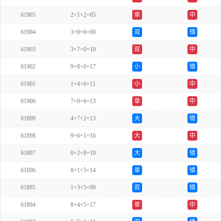
61905
2+1+2=05
单
中
61904
3+0+6=09
双
错
61903
3+7+0=10
双
中
61902
9+8+0=17
小
错
61901
1+4+6=11
小
中
61900
7+0+6=13
单
中
61899
4+7+2=13
大
错
61898
9+6+1=16
大
中
61897
0+2+8=10
大
错
61896
8+1+5=14
单
错
61895
1+3+5=09
双
错
61894
8+4+5=17
单
中