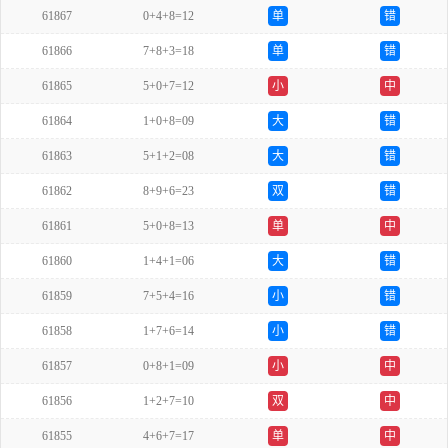
61867
0+4+8=12
单
错
61866
7+8+3=18
单
错
61865
5+0+7=12
小
中
61864
1+0+8=09
大
错
61863
5+1+2=08
大
错
61862
8+9+6=23
双
错
61861
5+0+8=13
单
中
61860
1+4+1=06
大
错
61859
7+5+4=16
小
错
61858
1+7+6=14
小
错
61857
0+8+1=09
小
中
61856
1+2+7=10
双
中
61855
4+6+7=17
单
中