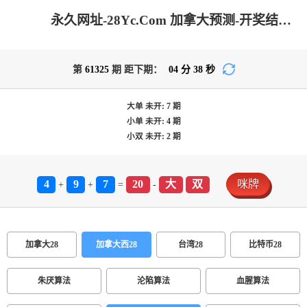
永久网址-28Yc.Com 加拿大预测-开奖结果|加拿大28在线预测网|加拿大pc在线|jnd2.8咪牌_专注研究历史结果_加拿大PC预测_官方!
第
61325
期 距下期：
04
分
38
秒
大单
未开:
7
期
小单
未开:
4
期
小双
未开:
2
期
4
9
7
20
大
双
咪牌
+
+
=
-
加拿大28
加拿大西28
台湾28
比特币28
朱厌算法
沦陷算法
血腥算法