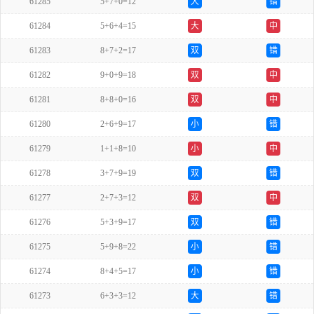
61285
5+7+0=12
大
错
61284
5+6+4=15
大
中
61283
8+7+2=17
双
错
61282
9+0+9=18
双
中
61281
8+8+0=16
双
中
61280
2+6+9=17
小
错
61279
1+1+8=10
小
中
61278
3+7+9=19
双
错
61277
2+7+3=12
双
中
61276
5+3+9=17
双
错
61275
5+9+8=22
小
错
61274
8+4+5=17
小
错
61273
6+3+3=12
大
错