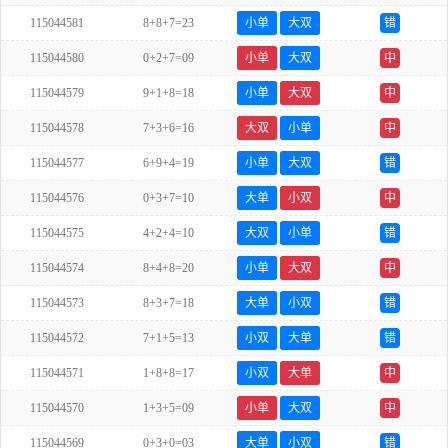
115044581
8+8+7=23
小单
大双
错
115044580
0+2+7=09
小单
大双
中
115044579
9+1+8=18
小单
大双
中
115044578
7+3+6=16
大双
小单
中
115044577
6+9+4=19
小单
大双
错
115044576
0+3+7=10
大单
小双
中
115044575
4+2+4=10
大双
小单
错
115044574
8+4+8=20
小单
大双
中
115044573
8+3+7=18
大单
小双
错
115044572
7+1+5=13
小双
大单
错
115044571
1+8+8=17
小双
大单
中
115044570
1+3+5=09
小单
大双
中
115044569
0+3+0=03
大单
小双
错