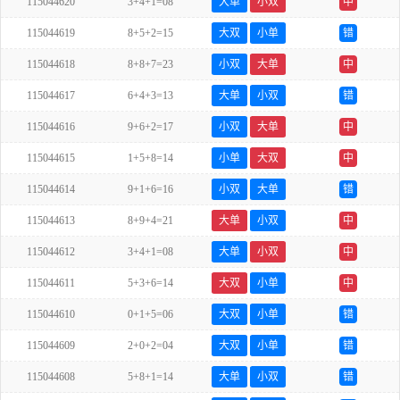
115044620
3+4+1=08
大单
小双
中
115044619
8+5+2=15
大双
小单
错
115044618
8+8+7=23
小双
大单
中
115044617
6+4+3=13
大单
小双
错
115044616
9+6+2=17
小双
大单
中
115044615
1+5+8=14
小单
大双
中
115044614
9+1+6=16
小双
大单
错
115044613
8+9+4=21
大单
小双
中
115044612
3+4+1=08
大单
小双
中
115044611
5+3+6=14
大双
小单
中
115044610
0+1+5=06
大双
小单
错
115044609
2+0+2=04
大双
小单
错
115044608
5+8+1=14
大单
小双
错