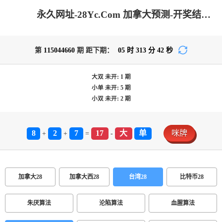
永久网址-28Yc.Com 加拿大预测-开奖结果|加拿大28在线预测网|加拿大pc在线|jnd2.8咪牌_专注研究历史结果_加拿大PC预测_官方!
第
115044660
期 距下期：
05
时
313
分
42
秒
大双
未开:
1
期
小单
未开:
5
期
小双
未开:
2
期
8
2
7
17
大
单
咪牌
+
+
=
-
加拿大28
加拿大西28
台湾28
比特币28
朱厌算法
沦陷算法
血腥算法