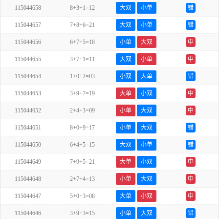
115044658
8+3+1=12
大双
小单
错
115044657
7+8+6=21
大双
小单
错
115044656
6+7+5=18
小单
大双
中
115044655
3+7+1=11
大双
小单
中
115044654
1+0+2=03
小双
大单
错
115044653
3+9+7=19
大单
小双
中
115044652
2+4+3=09
小单
大双
中
115044651
8+0+9=17
小单
大双
错
115044650
6+4+5=15
大双
小单
错
115044649
7+9+5=21
大单
小双
中
115044648
2+7+4=13
小单
大双
中
115044647
5+0+3=08
大单
小双
中
115044646
3+9+3=15
小单
大双
错