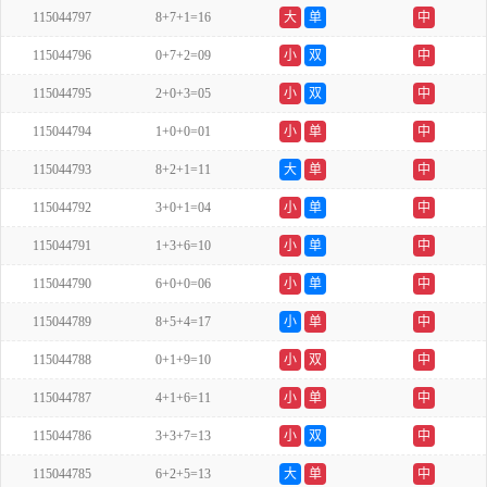
115044797
8+7+1=16
大
单
中
115044796
0+7+2=09
小
双
中
115044795
2+0+3=05
小
双
中
115044794
1+0+0=01
小
单
中
115044793
8+2+1=11
大
单
中
115044792
3+0+1=04
小
单
中
115044791
1+3+6=10
小
单
中
115044790
6+0+0=06
小
单
中
115044789
8+5+4=17
小
单
中
115044788
0+1+9=10
小
双
中
115044787
4+1+6=11
小
单
中
115044786
3+3+7=13
小
双
中
115044785
6+2+5=13
大
单
中