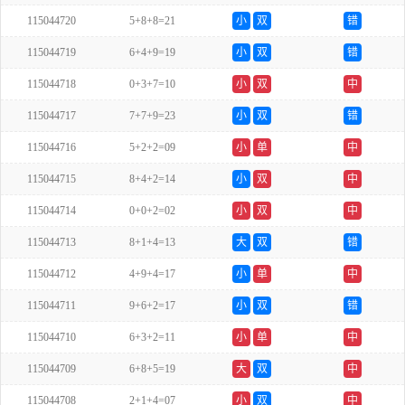
115044720
5+8+8=21
小
双
错
115044719
6+4+9=19
小
双
错
115044718
0+3+7=10
小
双
中
115044717
7+7+9=23
小
双
错
115044716
5+2+2=09
小
单
中
115044715
8+4+2=14
小
双
中
115044714
0+0+2=02
小
双
中
115044713
8+1+4=13
大
双
错
115044712
4+9+4=17
小
单
中
115044711
9+6+2=17
小
双
错
115044710
6+3+2=11
小
单
中
115044709
6+8+5=19
大
双
中
115044708
2+1+4=07
小
双
中