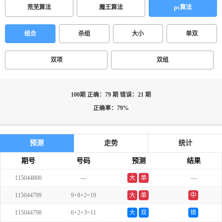
荒芜算法
魔王算法
pc算法
组合
杀组
大小
单双
双项
双组
100期 正确：79 期 错误：21 期
正确率：79%
预测
走势
统计
期号
号码
预测
结果
115044800
---
大
单
---
115044799
9+8+2=19
大
单
中
115044798
6+2+3=11
大
双
错