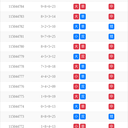
115044784
9+8+6=23
大
单
中
115044783
8+3+3=14
大
单
中
115044782
3+2+5=10
大
单
错
115044781
9+7+9=25
小
双
错
115044780
8+8+5=21
大
单
中
115044779
4+5+3=12
大
双
中
115044778
7+3+8=18
大
单
中
115044777
4+4+2=10
小
单
中
115044776
3+4+2=09
小
双
中
115044775
1+9+9=19
大
双
中
115044774
0+5+8=13
大
单
中
115044773
8+8+9=25
小
双
错
115044772
1+8+4=13
小
单
中