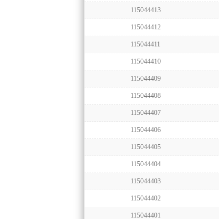
115044413
115044412
115044411
115044410
115044409
115044408
115044407
115044406
115044405
115044404
115044403
115044402
115044401