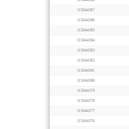
115044387
115044386
115044385
115044384
115044383
115044382
115044381
115044380
115044379
115044378
115044377
115044376