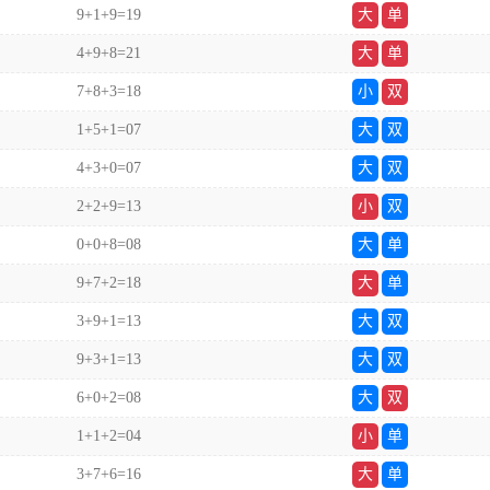
9+1+9=19
大
单
4+9+8=21
大
单
7+8+3=18
小
双
1+5+1=07
大
双
4+3+0=07
大
双
2+2+9=13
小
双
0+0+8=08
大
单
9+7+2=18
大
单
3+9+1=13
大
双
9+3+1=13
大
双
6+0+2=08
大
双
1+1+2=04
小
单
3+7+6=16
大
单