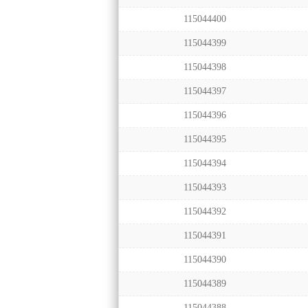
115044400
115044399
115044398
115044397
115044396
115044395
115044394
115044393
115044392
115044391
115044390
115044389
115044388