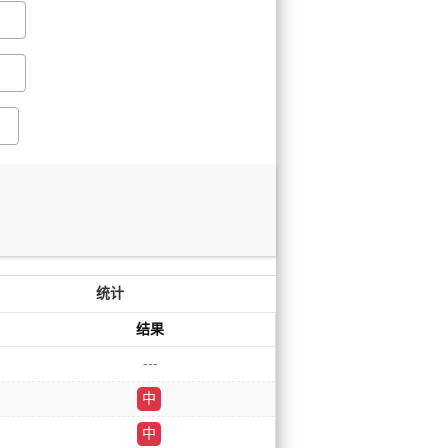
统计
结果
---
中
中