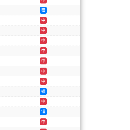
错
中
中
中
中
中
中
中
错
中
错
中