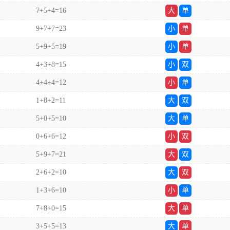
7+5+4=16
大
单
9+7+7=23
小
单
5+9+5=19
小
单
4+3+8=15
小
双
4+4+4=12
小
单
1+8+2=11
大
双
5+0+5=10
大
单
0+6+6=12
小
双
5+9+7=21
大
双
2+6+2=10
大
双
1+3+6=10
小
单
7+8+0=15
大
单
3+5+5=13
大
单